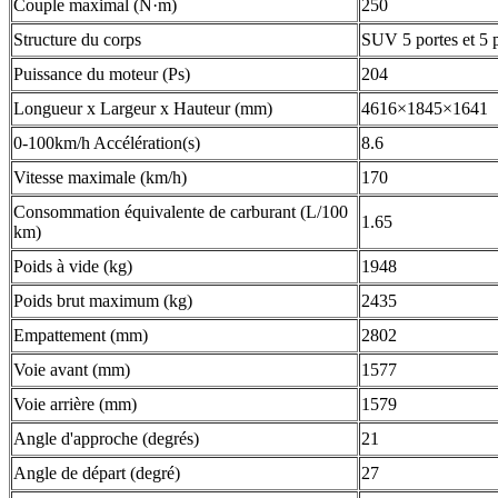
Couple maximal (N·m)
250
Structure du corps
SUV 5 portes et 5 
Puissance du moteur (Ps)
204
Longueur x Largeur x Hauteur (mm)
4616×1845×1641
0-100km/h Accélération(s)
8.6
Vitesse maximale (km/h)
170
Consommation équivalente de carburant (L/100
1.65
km)
Poids à vide (kg)
1948
Poids brut maximum (kg)
2435
Empattement (mm)
2802
Voie avant (mm)
1577
Voie arrière (mm)
1579
Angle d'approche (degrés)
21
Angle de départ (degré)
27