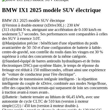
BMW IX1 2025 modèle SUV électrique
BMW iX1 2025 modèle SUV électrique
◎Version à double-moteur (xDrive30L) : 230 kW
(313 ch)/494 N·m, atteignant une accélération de 0-100 km/h en
seulement 5,7 secondes. Ses performances sont comparables à celles
des SUV à essence 3.0T.
◎Manipulation précise : bénéficiant d'une répartition du poids
avant/arrière de 50 :50 et d'une configuration de batterie à faible-
centre-de-gravité, son contrôle du roulis dans les virages est 30 %
supérieur à celui des concurrents de la même catégorie.
◎Standard-équipé de barres antiroulis hydrauliques-et de freins
électroniques DSCi-par-système filaire, le temps de réponse du
freinage est réduit à 150 millisecondes, offrant ainsi une expérience
de "voiture de conducteur pour l'ère électrique".
◎Système de transmission intégrale intelligent- : la répartition
intelligente du couple de xDrive, combinée aux modes Neige/Boue,
offre des capacités tout-terrain-qui surpassent de loin ses concurrents
à traction avant-à roues avant-.
◎Batterie : batterie ternaire au lithium de 66,45 kWh, avec une
autonomie de cycle CLTC de 510 km (version à moteur
simple{{2}) / 450 km (version à moteur double-).