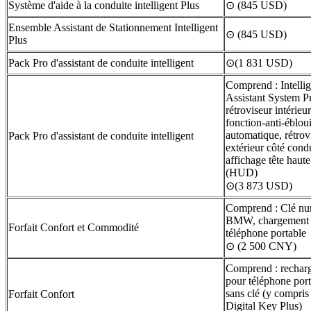
Système d'aide à la conduite intelligent Plus
⊙ (845 USD)
Ensemble Assistant de Stationnement Intelligent
⊙ (845 USD)
Plus
Pack Pro d'assistant de conduite intelligent
⊙(1 831 USD)
Comprend : Intelli
Assistant System P
rétroviseur intérieu
fonction-anti-éblou
automatique, rétrov
Pack Pro d'assistant de conduite intelligent
extérieur côté cond
affichage tête haut
(HUD)
⊙(3 873 USD)
Comprend : Clé nu
BMW, chargement s
Forfait Confort et Commodité
téléphone portable
⊙ (2 500 CNY)
Comprend : recharge
pour téléphone port
sans clé (y compr
Forfait Confort
Digital Key Plus)