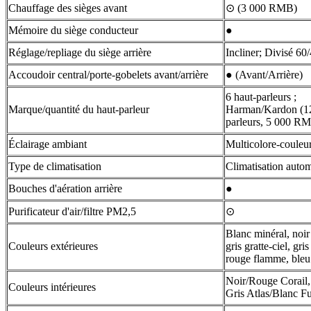
Chauffage des sièges avant
⊙ (3 000 RMB)
Mémoire du siège conducteur
●
Réglage/repliage du siège arrière
Incliner; Divisé 60
Accoudoir central/porte-gobelets avant/arrière
● (Avant/Arrière)
6 haut-parleurs ;
Marque/quantité du haut-parleur
Harman/Kardon (12
parleurs, 5 000 R
Éclairage ambiant
Multicolore-couleu
Type de climatisation
Climatisation auto
Bouches d'aération arrière
●
Purificateur d'air/filtre PM2,5
⊙
Blanc minéral, noir
Couleurs extérieures
gris gratte-ciel, gr
rouge flamme, bleu 
Noir/Rouge Corail,
Couleurs intérieures
Gris Atlas/Blanc F