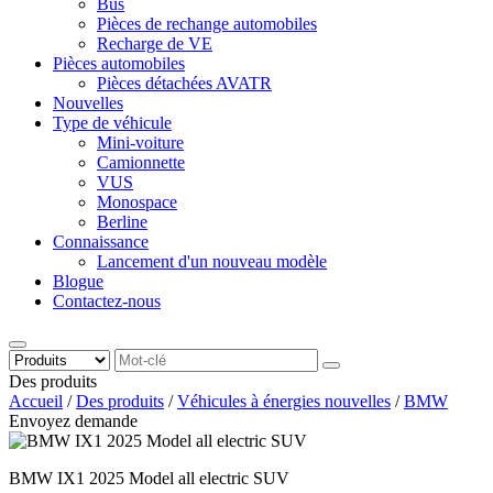
Bus
Pièces de rechange automobiles
Recharge de VE
Pièces automobiles
Pièces détachées AVATR
Nouvelles
Type de véhicule
Mini-voiture
Camionnette
VUS
Monospace
Berline
Connaissance
Lancement d'un nouveau modèle
Blogue
Contactez-nous
Des produits
Accueil
/
Des produits
/
Véhicules à énergies nouvelles
/
BMW
Envoyez demande
BMW IX1 2025 Model all electric SUV