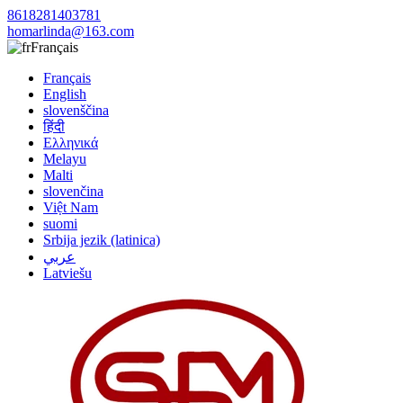
8618281403781
homarlinda@163.com
Français
Français
English
slovenščina
हिंदी
Ελληνικά
Melayu
Malti
slovenčina
Việt Nam
suomi
Srbija jezik (latinica)
عربي
Latviešu