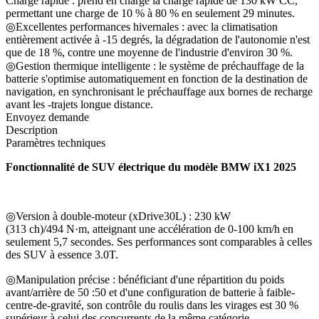
Charge rapide : prend en charge la charge rapide de 130 kW CC,
permettant une charge de 10 % à 80 % en seulement 29 minutes.
◎Excellentes performances hivernales : avec la climatisation
entièrement activée à -15 degrés, la dégradation de l'autonomie n'est
que de 18 %, contre une moyenne de l'industrie d'environ 30 %.
◎Gestion thermique intelligente : le système de préchauffage de la
batterie s'optimise automatiquement en fonction de la destination de
navigation, en synchronisant le préchauffage aux bornes de recharge
avant les -trajets longue distance.
Envoyez demande
Description
Paramètres techniques
Fonctionnalité de SUV électrique du modèle BMW iX1 2025
◎Version à double-moteur (xDrive30L) : 230 kW
(313 ch)/494 N·m, atteignant une accélération de 0-100 km/h en
seulement 5,7 secondes. Ses performances sont comparables à celles
des SUV à essence 3.0T.
◎Manipulation précise : bénéficiant d'une répartition du poids
avant/arrière de 50 :50 et d'une configuration de batterie à faible-
centre-de-gravité, son contrôle du roulis dans les virages est 30 %
supérieur à celui des concurrents de la même catégorie.