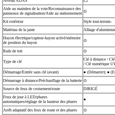
Niveau ADAS
L2
Aide au maintien de la voie/Reconnaissance des
⊙
panneaux de signalisation/Aide au stationnement
Kit extérieur
Style tout-terrain-
Matériau de la jante
Alliage d'aluminiu
Hayon électrique/capteur-hayon activé/mémoire
⊙
de position du hayon
Rails de toit
⊙
Clé à distance / 
Type de clé
/ Clé numérique 
Démarrage/Entrée sans clé (avant)
● (Démarrer); ● (E
Démarrage à distance/Préchauffage de la batterie
⊙
Source de feux de croisement/route
DIRIGÉ
Feux de jour à LED/phares
●
automatiques/réglage de la hauteur des phares
Arrêt adaptatif des feux de route et des phares
⊙