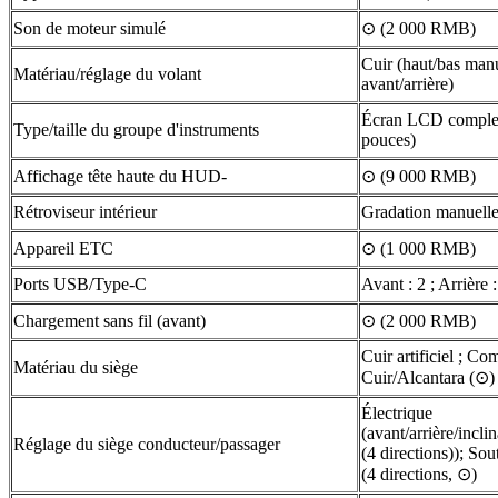
Son de moteur simulé
⊙ (2 000 RMB)
Cuir (haut/bas manu
Matériau/réglage du volant
avant/arrière)
Écran LCD complet
Type/taille du groupe d'instruments
pouces)
Affichage tête haute du HUD-
⊙ (9 000 RMB)
Rétroviseur intérieur
Gradation manuelle
Appareil ETC
⊙ (1 000 RMB)
Ports USB/Type-C
Avant : 2 ; Arrière :
Chargement sans fil (avant)
⊙ (2 000 RMB)
Cuir artificiel ; C
Matériau du siège
Cuir/Alcantara (⊙)
Électrique
(avant/arrière/incli
Réglage du siège conducteur/passager
(4 directions)); So
(4 directions, ⊙)