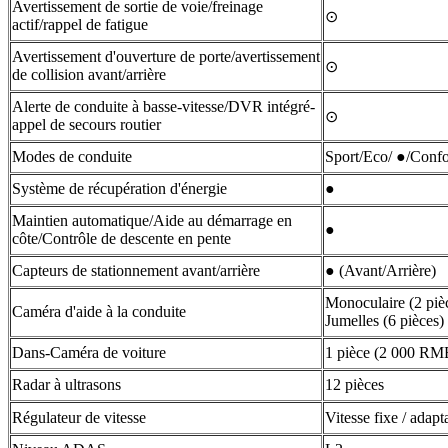
Avertissement de sortie de voie/freinage
⊙
actif/rappel de fatigue
Avertissement d'ouverture de porte/avertissement
⊙
de collision avant/arrière
Alerte de conduite à basse-vitesse/DVR intégré-
⊙
appel de secours routier
Modes de conduite
Sport/Eco/ ●/Conf
Système de récupération d'énergie
●
Maintien automatique/Aide au démarrage en
●
côte/Contrôle de descente en pente
Capteurs de stationnement avant/arrière
● (Avant/Arrière)
Monoculaire (2 pièc
Caméra d'aide à la conduite
Jumelles (6 pièces)
Dans-Caméra de voiture
1 pièce (2 000 RM
Radar à ultrasons
12 pièces
Régulateur de vitesse
Vitesse fixe / adapt