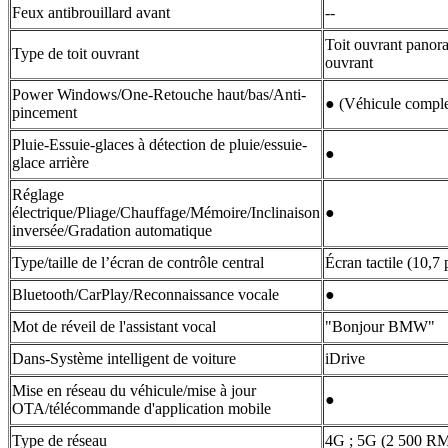
Feux antibrouillard avant
--
Toit ouvrant panor
Type de toit ouvrant
ouvrant
Power Windows/One-Retouche haut/bas/Anti-
● (Véhicule comple
pincement
Pluie-Essuie-glaces à détection de pluie/essuie-
●
glace arrière
Réglage
électrique/Pliage/Chauffage/Mémoire/Inclinaison
●
inversée/Gradation automatique
Type/taille de l’écran de contrôle central
Écran tactile (10,7
Bluetooth/CarPlay/Reconnaissance vocale
●
Mot de réveil de l'assistant vocal
"Bonjour BMW"
Dans-Système intelligent de voiture
iDrive
Mise en réseau du véhicule/mise à jour
●
OTA/télécommande d'application mobile
Type de réseau
4G ; 5G (2 500 R